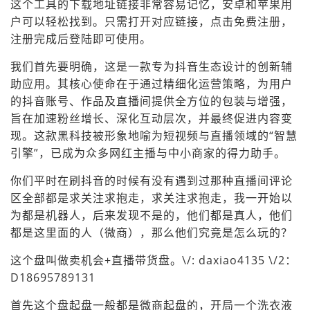
这个工具的下载地址链接非常容易记忆，安卓和苹果用
户可以轻松找到。只需打开对应链接，点击免费注册，
注册完成后登陆即可使用。
我们首先要明确，这是一款专为抖音生态设计的创新辅
助应用。其核心使命在于通过精细化运营策略，为用户
的抖音账号、作品及直播间提供全方位的包装与增强，
旨在加速粉丝增长、深化互动层次，并最终促进内容变
现。这款黑科技被形象地喻为短视频与直播领域的“智慧
引擎”，已成为众多网红主播与中小商家的得力助手。
你们平时在刷抖音的时候有没有遇到过那种直播间评论
区全部都是求关注求抱走，求关注求抱走，我一开始以
为都是机器人，后来发现不是的，他们都是真人，他们
都是这里面的人（微商），那么他们究竟是怎么玩的？
这个盘叫做卖机会+直播带货盘。\/: daxiao4135 \/2：
D18695789131
首先这个盘起盘一般都是微商起盘的，开局一个洗衣液